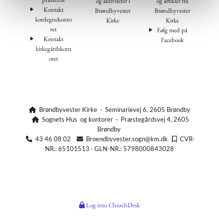
og aktiviteter i
og artikler fra
Kontakt
Brøndbyvester
Brøndbyvester
kordegnekonto
Kirke
Kirke
ret
Følg med på
Kontakt
Facebook
kirkegårdskont
oret
Brøndbyvester Kirke · Seminarievej 6, 2605 Brøndby

Sognets Hus og kontorer · Præstegårdsvej 4, 2605

Brøndby
43 46 08 02
Broendbyvester.sogn@km.dk
CVR-



NR.: 65101513 · GLN-NR.: 5798000843028
Log into ChurchDesk