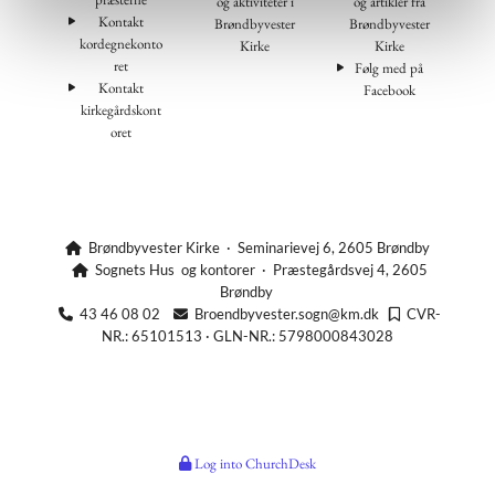
og aktiviteter i
og artikler fra
Kontakt
Brøndbyvester
Brøndbyvester
kordegnekonto
Kirke
Kirke
ret
Følg med på
Kontakt
Facebook
kirkegårdskont
oret
Brøndbyvester Kirke · Seminarievej 6, 2605 Brøndby

Sognets Hus og kontorer · Præstegårdsvej 4, 2605

Brøndby
43 46 08 02
Broendbyvester.sogn@km.dk
CVR-



NR.: 65101513 · GLN-NR.: 5798000843028
Log into ChurchDesk