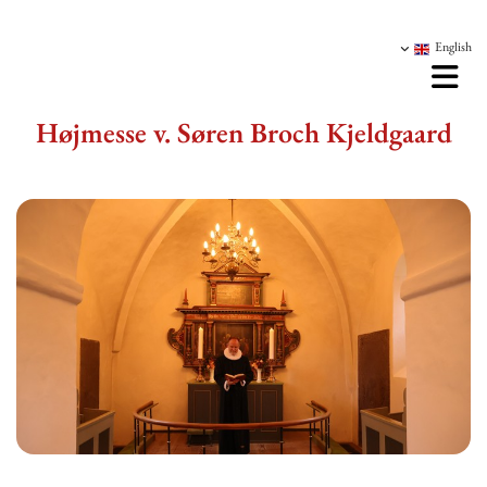
English
Højmesse v. Søren Broch Kjeldgaard