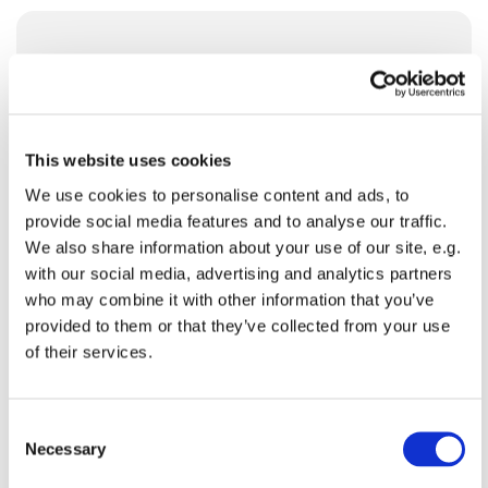
Søndag 26. juli 2026, kl. 10:00
Brøndbyvester Kirke
This website uses cookies
We use cookies to personalise content and ads, to
provide social media features and to analyse our traffic.
We also share information about your use of our site, e.g.
with our social media, advertising and analytics partners
Du vil måske også kunne lide...
who may combine it with other information that you’ve
provided to them or that they’ve collected from your use
of their services.
C
Necessary
o
n