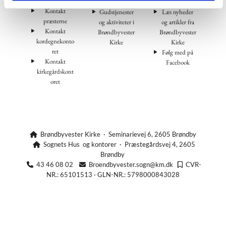
Kontakt
Gudstjenester
Læs nyheder
præsterne
og aktiviteter i
og artikler fra
Kontakt
Brøndbyvester
Brøndbyvester
kordegnekonto
Kirke
Kirke
ret
Følg med på
Kontakt
Facebook
kirkegårdskont
oret
Brøndbyvester Kirke · Seminarievej 6, 2605 Brøndby

Sognets Hus og kontorer · Præstegårdsvej 4, 2605

Brøndby
43 46 08 02
Broendbyvester.sogn@km.dk
CVR-



NR.: 65101513 · GLN-NR.: 5798000843028