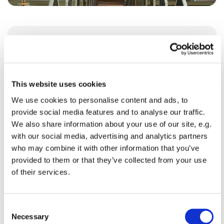
Søndag 16. august 2026, kl. 10:00
Brøndbyvester Kirke
This website uses cookies
We use cookies to personalise content and ads, to
provide social media features and to analyse our traffic.
We also share information about your use of our site, e.g.
with our social media, advertising and analytics partners
who may combine it with other information that you’ve
Du vil måske også kunne lide...
provided to them or that they’ve collected from your use
of their services.
C
Necessary
o