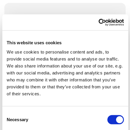
Søndag 13. september 2026, kl. 10:00
Brøndbyvester Kirke
This website uses cookies
We use cookies to personalise content and ads, to
provide social media features and to analyse our traffic.
We also share information about your use of our site, e.g.
with our social media, advertising and analytics partners
Du vil måske også kunne lide...
who may combine it with other information that you’ve
provided to them or that they’ve collected from your use
of their services.
C
Necessary
o
n