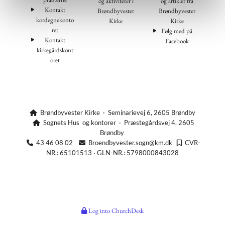
og aktiviteter i
og artikler fra
Kontakt
Brøndbyvester
Brøndbyvester
kordegnekonto
Kirke
Kirke
ret
Følg med på
Kontakt
Facebook
kirkegårdskont
oret
Brøndbyvester Kirke · Seminarievej 6, 2605 Brøndby

Sognets Hus og kontorer · Præstegårdsvej 4, 2605

Brøndby
43 46 08 02
Broendbyvester.sogn@km.dk
CVR-



NR.: 65101513 · GLN-NR.: 5798000843028
Log into ChurchDesk