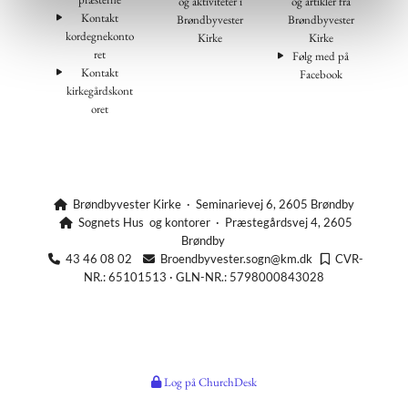
og aktiviteter i
og artikler fra
Kontakt
Brøndbyvester
Brøndbyvester
kordegnekonto
Kirke
Kirke
ret
Følg med på
Kontakt
Facebook
kirkegårdskont
oret
Brøndbyvester Kirke · Seminarievej 6, 2605 Brøndby

Sognets Hus og kontorer · Præstegårdsvej 4, 2605

Brøndby
43 46 08 02
Broendbyvester.sogn@km.dk
CVR-



NR.: 65101513 · GLN-NR.: 5798000843028
Log på ChurchDesk