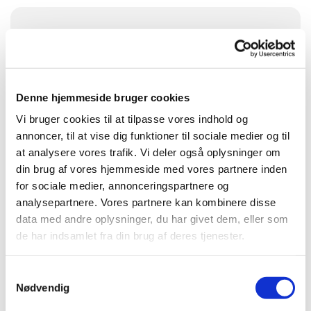
Søndag 23. august 2026, kl. 10:00
Brøndbyvester Kirke
Denne hjemmeside bruger cookies
Vi bruger cookies til at tilpasse vores indhold og
annoncer, til at vise dig funktioner til sociale medier og til
at analysere vores trafik. Vi deler også oplysninger om
din brug af vores hjemmeside med vores partnere inden
for sociale medier, annonceringspartnere og
Du vil måske også kunne lide...
analysepartnere. Vores partnere kan kombinere disse
data med andre oplysninger, du har givet dem, eller som
de har indsamlet fra din brug af deres tjenester.
S
Nødvendig
a
m