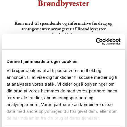
Brøndbyvester
Kom med til spændende og informative fordrag og
arrangementer arrangeret af Brøndbyvester
Seniorklub.
Brøndbyvester Seniorklub er en gren af Brøndbyvester
Kirkes arbejde.
Klubbens formål er at være en hjælp og inspiration i
Denne hjemmeside bruger cookies
samspillet mellem hjem, kirke og sogn.
Vi bruger cookies til at tilpasse vores indhold og
Alle arrangementer foregår i Sognets Hus, Præstegårdsvej 4,
annoncer, til at vise dig funktioner til sociale medier og til
2605 Brøndby
at analysere vores trafik. Vi deler også oplysninger om
din brug af vores hjemmeside med vores partnere inden
for sociale medier, annonceringspartnere og
analysepartnere. Vores partnere kan kombinere disse
data med andre oplysninger, du har givet dem, eller som
de har indsamlet fra din brug af deres tjenester.
Seniorklubben: Kommende