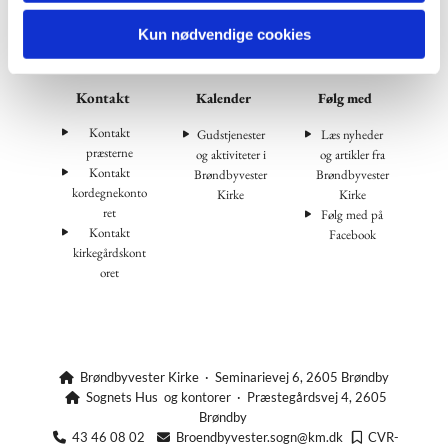
Kun nødvendige cookies
Kontakt
Kalender
Følg med
Kontakt
Gudstjenester
Læs nyheder
præsterne
og aktiviteter i
og artikler fra
Kontakt
Brøndbyvester
Brøndbyvester
kordegnekonto
Kirke
Kirke
ret
Følg med på
Kontakt
Facebook
kirkegårdskont
oret
Brøndbyvester Kirke · Seminarievej 6, 2605 Brøndby

Sognets Hus og kontorer · Præstegårdsvej 4, 2605

Brøndby
43 46 08 02
Broendbyvester.sogn@km.dk
CVR-


