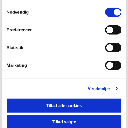
arrangementer
S
Nødvendig
a
m
t
Præferencer
y
k
k
Statistik
e
v
Marketing
a
l
g
Vis detaljer
Tillad alle cookies
Tillad valgte