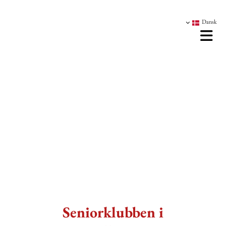
Dansk
Seniorklubben i Brøndby Vester
Seniorklubben i