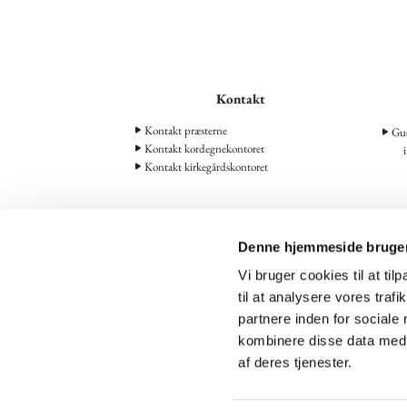
Kontakt
Kontakt præsterne
Gud
Kontakt kordegnekontoret
Kontakt kirkegårdskontoret
Denne hjemmeside bruger
Vi bruger cookies til at til
til at analysere vores tra
43 46 08

partnere inden for sociale
kombinere disse data med a
af deres tjenester.