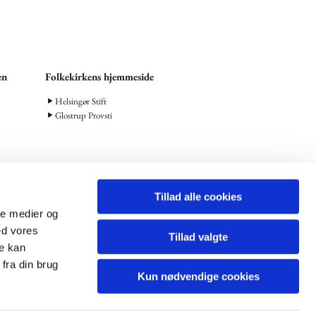
en
Folkekirkens hjemmeside
Helsingør Stift
Glostrup Provsti
Tillad alle cookies
ale medier og
ed vores
798000843028
Tillad valgte
re kan
fra din brug
Kun nødvendige cookies