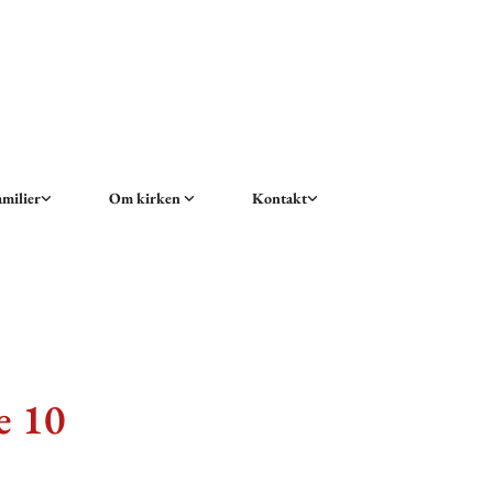
amilier
Om kirken
Kontakt
e 10