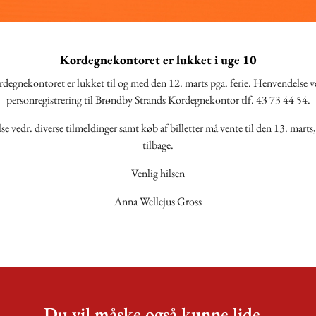
Kordegnekontoret er lukket i uge 10
degnekontoret er lukket til og med den 12. marts pga. ferie. Henvendelse v
personregistrering til Brøndby Strands Kordegnekontor tlf. 43 73 44 54.
 vedr. diverse tilmeldinger samt køb af billetter må vente til den 13. marts,
tilbage.
Venlig hilsen
Anna Wellejus Gross
Du vil måske også kunne lide...