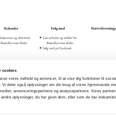
Støtteforening
Kalender
Følg med
stjenester og aktiviteter
Læs nyheder og artikler fra
i Brøndbyvester Kirke
Brøndbyvester Kirke
Følg med på Facebook
 cookies
Brøndbyvester Kirke · Seminarievej 6, 2605 Brøndby

passe vores indhold og annoncer, til at vise dig funktioner til soci
Sognets Hus og kontorer · Præstegårdsvej 4, 2605 Brøndby

fik. Vi deler også oplysninger om din brug af vores hjemmeside m
 02
Broendbyvester.sogn@km.dk
CVR-NR.: 65101513 · GLN-NR.: 5


 medier, annonceringspartnere og analysepartnere. Vores partne
ndre oplysninger, du har givet dem, eller som de har indsamlet 
Log på ChurchDesk