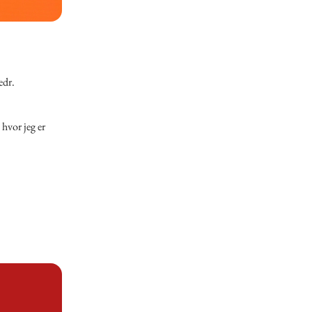
edr.
 hvor jeg er