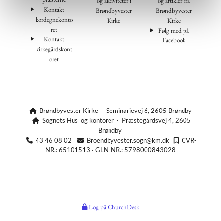
og aktiviteter i
og artikler fra
Kontakt
Brøndbyvester
Brøndbyvester
kordegnekonto
Kirke
Kirke
ret
Følg med på
Kontakt
Facebook
kirkegårdskont
oret
Brøndbyvester Kirke · Seminarievej 6, 2605 Brøndby

Sognets Hus og kontorer · Præstegårdsvej 4, 2605

Brøndby
43 46 08 02
Broendbyvester.sogn@km.dk
CVR-



NR.: 65101513 · GLN-NR.: 5798000843028
Log på ChurchDesk