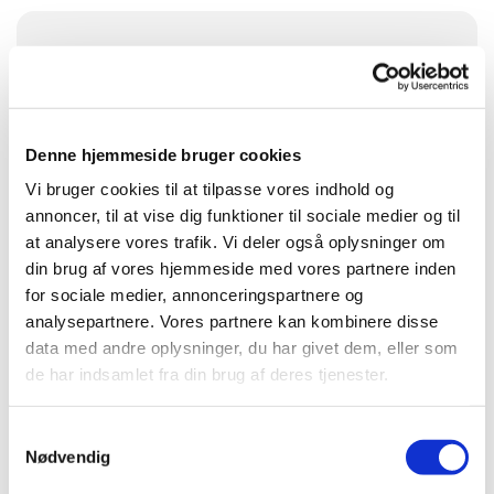
Søndag 28. marts 2027, kl. 10:00
Brøndbyvester Kirke
Denne hjemmeside bruger cookies
Vi bruger cookies til at tilpasse vores indhold og
annoncer, til at vise dig funktioner til sociale medier og til
at analysere vores trafik. Vi deler også oplysninger om
din brug af vores hjemmeside med vores partnere inden
for sociale medier, annonceringspartnere og
Du vil måske også kunne lide...
analysepartnere. Vores partnere kan kombinere disse
data med andre oplysninger, du har givet dem, eller som
de har indsamlet fra din brug af deres tjenester.
S
Nødvendig
a
m