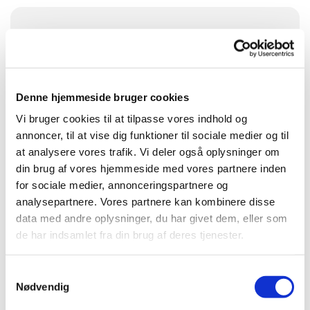
Søndag 23. januar 2028, kl. 10:00
Brøndbyvester Kirke
Denne hjemmeside bruger cookies
Vi bruger cookies til at tilpasse vores indhold og
annoncer, til at vise dig funktioner til sociale medier og til
at analysere vores trafik. Vi deler også oplysninger om
din brug af vores hjemmeside med vores partnere inden
for sociale medier, annonceringspartnere og
Du vil måske også kunne lide...
analysepartnere. Vores partnere kan kombinere disse
data med andre oplysninger, du har givet dem, eller som
de har indsamlet fra din brug af deres tjenester.
S
Nødvendig
a
m