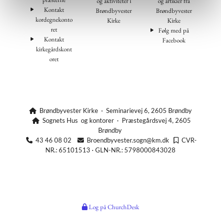
og aktiviteter i
og artikler fra
Kontakt
Brøndbyvester
Brøndbyvester
kordegnekonto
Kirke
Kirke
ret
Følg med på
Kontakt
Facebook
kirkegårdskont
oret
Brøndbyvester Kirke · Seminarievej 6, 2605 Brøndby

Sognets Hus og kontorer · Præstegårdsvej 4, 2605

Brøndby
43 46 08 02
Broendbyvester.sogn@km.dk
CVR-



NR.: 65101513 · GLN-NR.: 5798000843028
Log på ChurchDesk