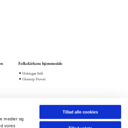
en
Folkekirkens hjemmeside
Helsingør Stift
Glostrup Provsti
Tillad alle cookies
ale medier og
ed vores
798000843028