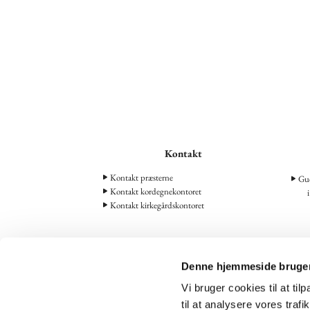
Kontakt
Kontakt præsterne
Gud
Kontakt kordegnekontoret
Kontakt kirkegårdskontoret
Denne hjemmeside bruger
Vi bruger cookies til at til
til at analysere vores tra
43 46 08
