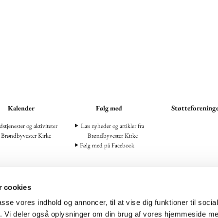
Støtteforening
Kalender
Følg med
stjenester og aktiviteter
Læs nyheder og artikler fra
i Brøndbyvester Kirke
Brøndbyvester Kirke
Følg med på Facebook
 cookies
Brøndbyvester Kirke · Seminarievej 6, 2605 Brøndby

passe vores indhold og annoncer, til at vise dig funktioner til soci
Sognets Hus og kontorer · Præstegårdsvej 4, 2605 Brøndby

fik. Vi deler også oplysninger om din brug af vores hjemmeside m
 02
Broendbyvester.sogn@km.dk
CVR-NR.: 65101513 · GLN-NR.: 5

